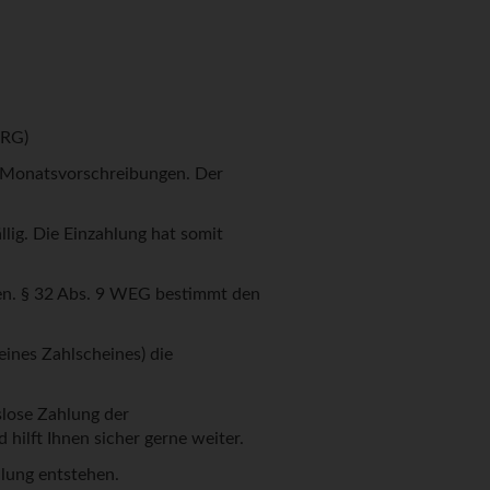
MRG)
r Monatsvorschreibungen. Der
ig. Die Einzahlung hat somit
en. § 32 Abs. 9 WEG bestimmt den
ines Zahlscheines) die
slose Zahlung der
ilft Ihnen sicher gerne weiter.
lung entstehen.