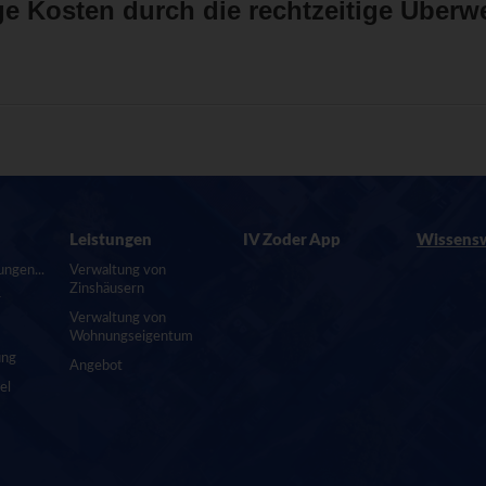
e Kosten durch die rechtzeitige Überw
Leistungen
IV Zoder App
Wissens
ngen...
Verwaltung von
Zinshäusern
r
Verwaltung von
Wohnungseigentum
ung
Angebot
el