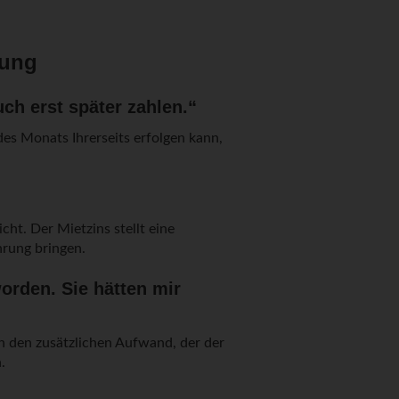
bung
ch erst später zahlen.“
es Monats Ihrerseits erfolgen kann,
ht. Der Mietzins stellt eine
hrung bringen.
rden. Sie hätten mir
h den zusätzlichen Aufwand, der der
.