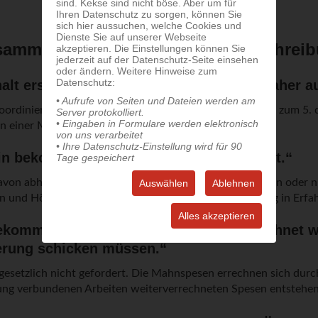
sind. Kekse sind nicht böse. Aber um für
Ihren Datenschutz zu sorgen, können Sie
sich hier aussuchen, welche Cookies und
Dienste Sie auf unserer Webseite
usammenhang mit der Monatsvorschrei
akzeptieren. Die Einstellungen können Sie
jederzeit auf der Datenschutz-Seite einsehen
oder ändern. Weitere Hinweise zum
Datenschutz:
 erst am 7., 8. oder später, ich kann daher au
• Aufrufe von Seiten und Dateien werden am
oordinieren, dass die Zahlung der Monatsvorschreibung zum 5. d
Server protokolliert.
• Eingaben in Formulare werden elektronisch
en einer Mahnung.
von uns verarbeitet
• Ihre Datenschutz-Einstellung wird für 90
in bekommen und daher nichts eingezahlt.“
Tage gespeichert
 davon abhängig, ob Sie einen Zahlschein bekommen haben oder nic
Auswählen
Ablehnen
und Höhe der Fälligkeit können Sie in der Buchhaltung in Erfa
Alles akzeptieren
ekommen, darin sind Mahnspesen verrechnet wo
erung schicken müssen.“
gesetzlich nicht gefordert. Die Mahnspesen errechnen sich durc
ung verbundenen Arbeiten weiterverrechneten Spesen entstehen